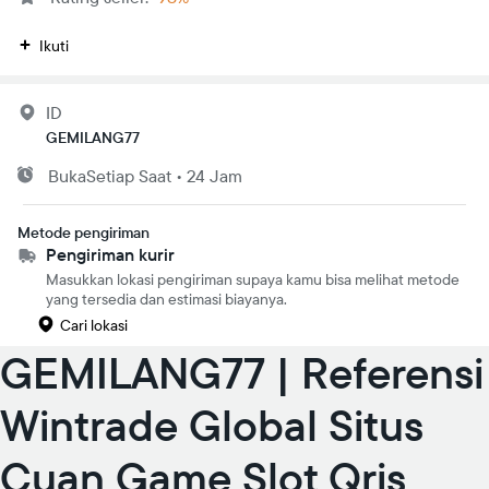
Ikuti
ID
GEMILANG77
Buka
Setiap Saat
•
24 Jam
Metode pengiriman
Pengiriman kurir
Masukkan lokasi pengiriman supaya kamu bisa melihat metode
yang tersedia dan estimasi biayanya.
Cari lokasi
GEMILANG77 | Referensi
Wintrade Global Situs
Cuan Game Slot Qris