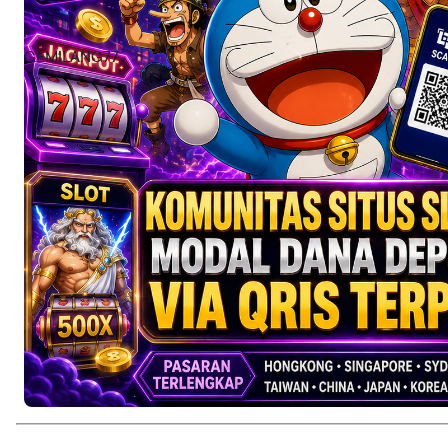
GEMILANG77