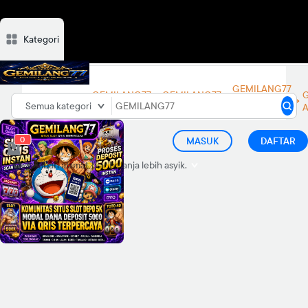
Kategori
Deskripsi
Ulasan
Diskusi
Rekomendasi
GEMILANG77
GEMILANG77
GEMILANG77
GEMILANG77
LINK
Semua kategori
LOGIN
DAFTAR
A
ALTERNATIF
0
MASUK
DAFTAR
Tambah alamat
biar belanja lebih asyik.
d="M21.99 12.055C21.99
6.49775 17.5122 2 11.995
2C6.47776 2 2 6.49775 2
12.055C2 17.0725 5.65817
21.2304 10.4358