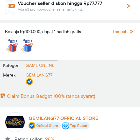
Voucher seller diskon hingga Rp77.777
Ada 63 promo/voucher seller untukmu.
Belanja Rp100.000, dapat 1 hadiah gratis
Tambah
Kategori
GAME ONLINE
Merek
GEMILANG77
Claim Bonus Gadget 100% (tanpa syarat)
GEMILANG77 OFFICIAL STORE
Official Store
Top Rated
Rating seller:
98%