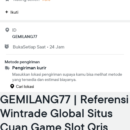
Ikuti
ID
GEMILANG77
Buka
Setiap Saat
•
24 Jam
Metode pengiriman
Pengiriman kurir
Masukkan lokasi pengiriman supaya kamu bisa melihat metode
yang tersedia dan estimasi biayanya.
Cari lokasi
GEMILANG77 | Referensi
Wintrade Global Situs
Cuan Game Slot Qris