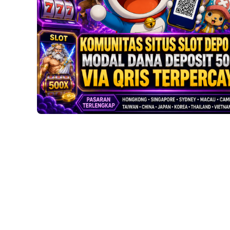
d="M21.99 12.055C21.99 6.49775 17.5122 2 11.995 2C6.47776 2 
12.055C2 17.0725 5.65817 21.2304 10.4358
21.99V14.9635H7.89705V12.055H10.4358V9.83608C10.4358 7.
5.92804 14.2139 5.92804C15.3033 5.92804 16.4528 6.12794 16
6.12794V8.6067H15.1934C13.954 8.6067 13.5642 9.38631 13.5
10.1759V12.065H16.3328L15.8931 14.9735H13.5642V22C18.341
17.0825 22 12.065L21.99 12.055Z">