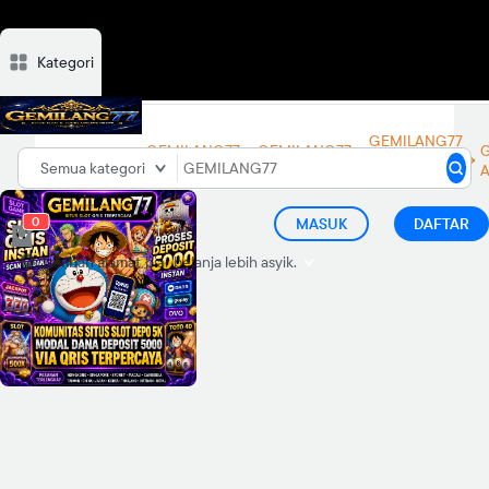
Kategori
Deskripsi
Ulasan
Diskusi
Rekomendasi
GEMILANG77
GEMILANG77
GEMILANG77
GEMILANG77
LINK
Semua kategori
LOGIN
DAFTAR
A
ALTERNATIF
0
MASUK
DAFTAR
Tambah alamat
biar belanja lebih asyik.
d="M21.99 12.055C21.99
6.49775 17.5122 2 11.995
2C6.47776 2 2 6.49775 2
12.055C2 17.0725 5.65817
21.2304 10.4358