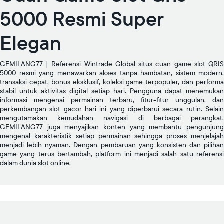
5000 Resmi Super
Elegan
GEMILANG77 | Referensi Wintrade Global situs cuan game slot QRIS
5000 resmi yang menawarkan akses tanpa hambatan, sistem modern,
transaksi cepat, bonus eksklusif, koleksi game terpopuler, dan performa
stabil untuk aktivitas digital setiap hari. Pengguna dapat menemukan
informasi mengenai permainan terbaru, fitur-fitur unggulan, dan
perkembangan slot gacor hari ini yang diperbarui secara rutin. Selain
mengutamakan kemudahan navigasi di berbagai perangkat,
GEMILANG77 juga menyajikan konten yang membantu pengunjung
mengenal karakteristik setiap permainan sehingga proses menjelajah
menjadi lebih nyaman. Dengan pembaruan yang konsisten dan pilihan
game yang terus bertambah, platform ini menjadi salah satu referensi
dalam dunia slot online.