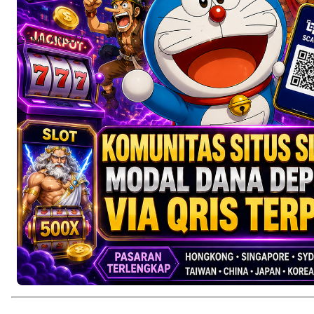
GEMILANG77