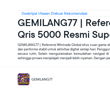
Deskripsi
Ulasan
Diskusi
Rekomendasi
GEMILANG77 | Refere
Qris 5000 Resmi Sup
GEMILANG77 | Referensi Wintrade Global situs cuan game slo
dan performa stabil untuk aktivitas digital setiap hari. Pen
secara rutin. Selain mengutamakan kemudahan navigasi d
sehingga proses menjelajah menjadi lebih nyaman. Dengan pemb
GEMILANG77