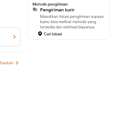
Metode pengiriman
Pengiriman kurir
Masukkan lokasi pengiriman supaya
kamu bisa melihat metode yang
tersedia dan estimasi biayanya.
Cari lokasi
Tambah