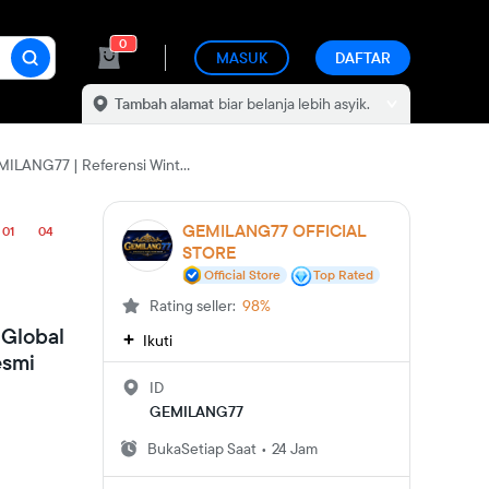
0
MASUK
DAFTAR
Tambah alamat
biar belanja lebih asyik.
GEMILANG77 | Referensi Wintrade Global Situs Cuan Game Slot Qris 5000 Resmi Super Elegan
GEMILANG77 OFFICIAL
01
04
STORE
Official Store
Top Rated
Rating seller:
98%
 Global
Ikuti
esmi
ID
GEMILANG77
Buka
Setiap Saat
•
24 Jam