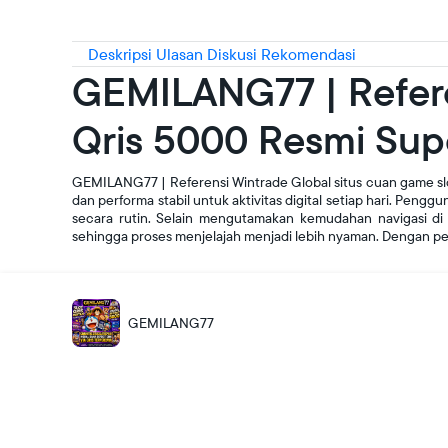
Deskripsi
Ulasan
Diskusi
Rekomendasi
GEMILANG77 | Refere
Qris 5000 Resmi Sup
GEMILANG77 | Referensi Wintrade Global situs cuan game slo
dan performa stabil untuk aktivitas digital setiap hari. Pen
secara rutin. Selain mengutamakan kemudahan navigasi d
sehingga proses menjelajah menjadi lebih nyaman. Dengan pemb
GEMILANG77