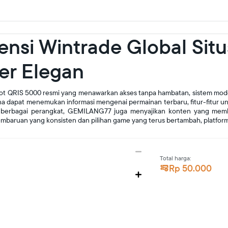
nsi Wintrade Global Sit
er Elegan
t QRIS 5000 resmi yang menawarkan akses tanpa hambatan, sistem modern,
gguna dapat menemukan informasi mengenai permainan terbaru, fitur-fitur u
i berbagai perangkat, GEMILANG77 juga menyajikan konten yang memb
aruan yang konsisten dan pilihan game yang terus bertambah, platform ini
Total harga:
Rp 50.000