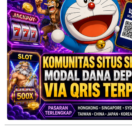
GEMILANG77