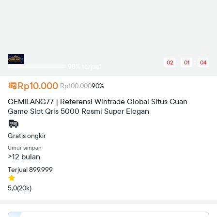
21.99V14.9635H7.89705V12.055H10.4358V9.83608C10.4358
7.31734 11.925 5.92804
14.2139 5.92804C15.3033
5.92804 16.4528 6.12794
16.4528
6.12794V8.6067H15.1934C13.954
8.6067 13.5642 9.38631
02
01
04
13.5642
98% terjual
10.1759V12.065H16.3328L15.8931
14.9735H13.5642V22C18.3418
Rp10.000
Rp100.000
90%
21.2504 22 17.0825 22
12.065L21.99 12.055Z">
GEMILANG77 | Referensi Wintrade Global Situs Cuan
Game Slot Qris 5000 Resmi Super Elegan
Gratis ongkir
Umur simpan
>12 bulan
Terjual 899.999
5,0
(20k)