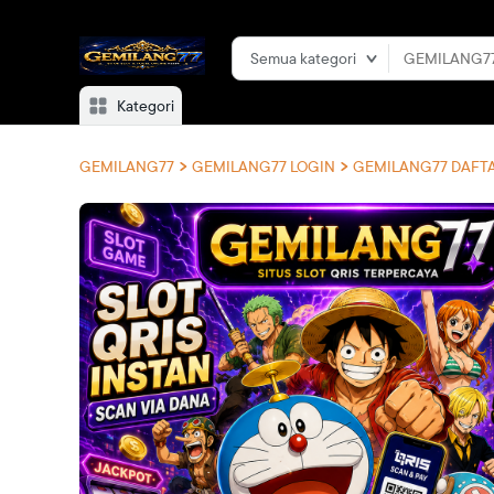
Semua kategori
Kategori
GEMILANG77
GEMILANG77 LOGIN
GEMILANG77 DAFT